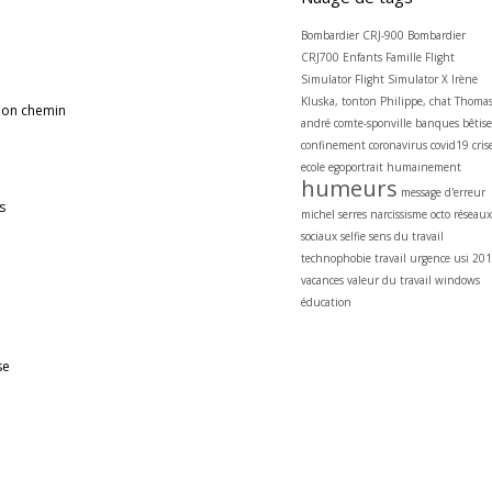
Bombardier CRJ-900
Bombardier
CRJ700
Enfants
Famille
Flight
Simulator
Flight Simulator X
Irène
Kluska, tonton Philippe, chat
Thoma
 mon chemin
andré comte-sponville
banques
bêtise
confinement
coronavirus
covid19
cris
ecole
egoportrait
humainement
humeurs
message d'erreur
s
michel serres
narcissisme
octo
réseaux
sociaux
selfie
sens du travail
technophobie
travail
urgence
usi 20
vacances
valeur du travail
windows
éducation
se