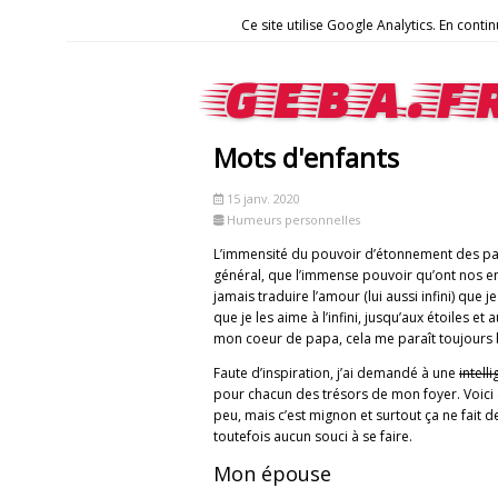
Ce site utilise Google Analytics. En con
geba.f
Mots d'enfants
15 janv. 2020
Humeurs personnelles
L’immensité du pouvoir d’étonnement des pare
général, que l’immense pouvoir qu’ont nos e
jamais traduire l’amour (lui aussi infini) que j
que je les aime à l’infini, jusqu’aux étoiles et
mon coeur de papa, cela me paraît toujours b
Faute d’inspiration, j’ai demandé à une
intelli
pour chacun des trésors de mon foyer. Voici c
peu, mais c’est mignon et surtout ça ne fait d
toutefois aucun souci à se faire.
Mon épouse