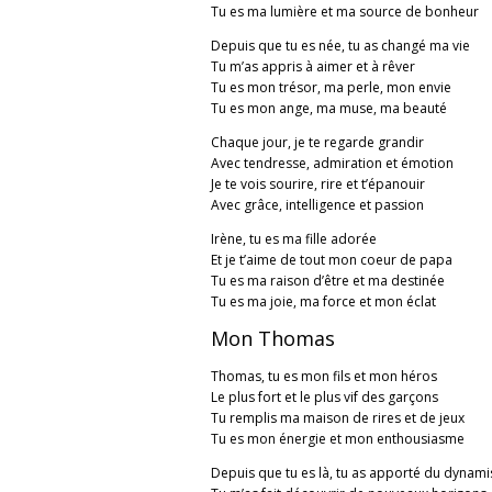
Tu es ma lumière et ma source de bonheur
Depuis que tu es née, tu as changé ma vie
Tu m’as appris à aimer et à rêver
Tu es mon trésor, ma perle, mon envie
Tu es mon ange, ma muse, ma beauté
Chaque jour, je te regarde grandir
Avec tendresse, admiration et émotion
Je te vois sourire, rire et t’épanouir
Avec grâce, intelligence et passion
Irène, tu es ma fille adorée
Et je t’aime de tout mon coeur de papa
Tu es ma raison d’être et ma destinée
Tu es ma joie, ma force et mon éclat
Mon Thomas
Thomas, tu es mon fils et mon héros
Le plus fort et le plus vif des garçons
Tu remplis ma maison de rires et de jeux
Tu es mon énergie et mon enthousiasme
Depuis que tu es là, tu as apporté du dynam