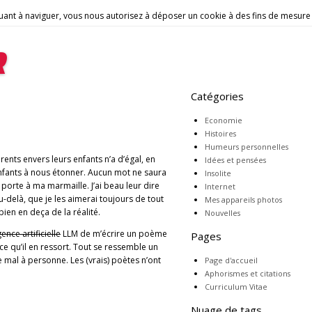
tinuant à naviguer, vous nous autorisez à déposer un cookie à des fins de mesur
r
Catégories
Economie
Histoires
Humeurs personnelles
nts envers leurs enfants n’a d’égal, en
Idées et pensées
nfants à nous étonner. Aucun mot ne saura
Insolite
e porte à ma marmaille. J’ai beau leur dire
Internet
 au-delà, que je les aimerai toujours de tout
Mes appareils photos
ien en deça de la réalité.
Nouvelles
gence artificielle
LLM de m’écrire un poème
Pages
e qu’il en ressort. Tout se ressemble un
e mal à personne. Les (vrais) poètes n’ont
Page d'accueil
Aphorismes et citations
Curriculum Vitae
Nuage de tags